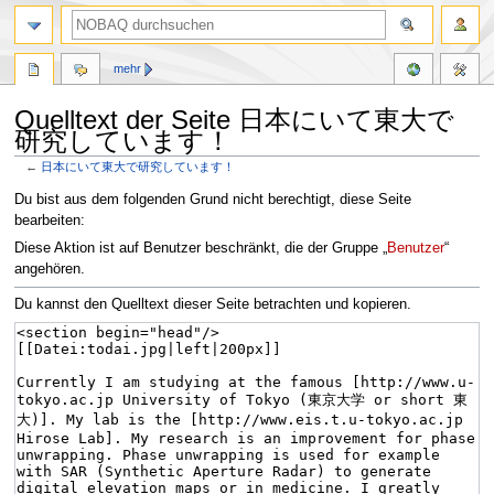
mehr
Quelltext der Seite 日本にいて東大で
研究しています！
←
日本にいて東大で研究しています！
Zur
Zur
Du bist aus dem folgenden Grund nicht berechtigt, diese Seite
Navigation
Suche
bearbeiten:
springen
springen
Diese Aktion ist auf Benutzer beschränkt, die der Gruppe „
Benutzer
“
angehören.
Du kannst den Quelltext dieser Seite betrachten und kopieren.