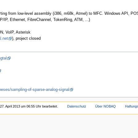
rting from low-level assembly (i386, m68k, Atmel) to MFC. Windows API, PO
P/IP, Ethernet, FibreChannel, TokenRing, ATM, ...)
N, VoIP, Asterisk
l.net
), project closed
gtal
theses/sampling-of-sparse-analog-signal
27. April 2013 um 06:55 Uhr bearbeitet.
Datenschutz
Über NOBAQ
Haftung