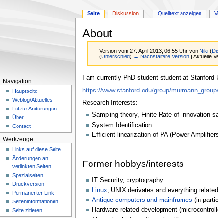
Seite
Diskussion
Quelltext anzeigen
V
About
Version vom 27. April 2013, 06:55 Uhr von
Niki
(
Di
(
Unterschied
)
← Nächstältere Version
| Aktuelle 
Zur
Zur
I am currently PhD student student at Stanford 
Navigation
Navigation
Suche
https://www.stanford.edu/group/murmann_group/
Hauptseite
springen
springen
Weblog/Aktuelles
Research Interests:
Letzte Änderungen
Sampling theory, Finite Rate of Innovation
Über
System Identification
Contact
Efficient linearization of PA (Power Amplifier
Werkzeuge
Links auf diese Seite
Änderungen an
Former hobbys/interests
verlinkten Seiten
Spezialseiten
IT Security, cryptography
Druckversion
Linux
, UNIX derivates and everything related 
Permanenter Link
Antique computers and mainframes
(in part
Seiten­­informationen
Hardware-related development (microcontrolle
Seite zitieren