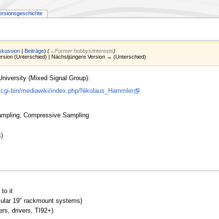
ersionsgeschichte
skussion
|
Beiträge
)
(
→‎Former hobbys/interests
)
Version (Unterschied) | Nächstjüngere Version → (Unterschied)
University (Mixed Signal Group):
cgi-bin/mediawiki/index.php/Nikolaus_Hammler
 sampling, Compressive Sampling
s)
to it
icular 19" rackmount systems)
rs, drivers, TI92+)