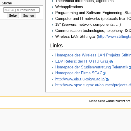
Theoretical informatics, algorithms
Suche
Webapplications
Programming and Software Engineering. Sta
Computer and IT networks (protocols like TC
19" (Servers, network components, ...)
Communication technologies, telephony, ISD
Wireless LAN Stiftingtal (
http://www.stiftingta
Links
Homepage des Wireless LAN Projekts Stiftin
EDV Referat der HTU (TU Graz)
Homepage der Studienvertretung Telematik
Homepage der Firma SC&C
http://www.eis.t.u-tokyo.ac.jp/
http://www.spsc.tugraz.at/courses/projects-
Diese Seite wurde zuletzt am 