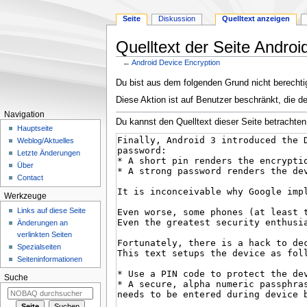
Seite
Diskussion
Quelltext anzeigen
Quelltext der Seite Androi
←
Android Device Encryption
Zur
Zur
Du bist aus dem folgenden Grund nicht berechtig
Navigation
Suche
Diese Aktion ist auf Benutzer beschränkt, die d
springen
springen
Navigation
Du kannst den Quelltext dieser Seite betrachten
Hauptseite
Weblog/Aktuelles
Letzte Änderungen
Über
Contact
Werkzeuge
Links auf diese Seite
Änderungen an
verlinkten Seiten
Spezialseiten
Seiten­­informationen
Suche