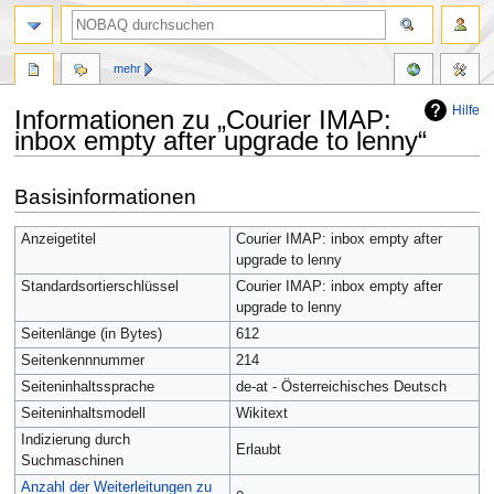
mehr
Hilfe
Informationen zu „Courier IMAP:
inbox empty after upgrade to lenny“
Zur
Zur
Basisinformationen
Navigation
Suche
springen
springen
Anzeigetitel
Courier IMAP: inbox empty after
upgrade to lenny
Standardsortierschlüssel
Courier IMAP: inbox empty after
upgrade to lenny
Seitenlänge (in Bytes)
612
Seitenkennnummer
214
Seiteninhaltssprache
de-at - Österreichisches Deutsch
Seiteninhaltsmodell
Wikitext
Indizierung durch
Erlaubt
Suchmaschinen
Anzahl der Weiterleitungen zu