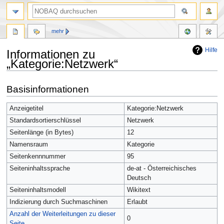
mehr
Hilfe
Informationen zu
„Kategorie:Netzwerk“
Zur
Zur
Basisinformationen
Navigation
Suche
springen
springen
Anzeigetitel
Kategorie:Netzwerk
Standardsortierschlüssel
Netzwerk
Seitenlänge (in Bytes)
12
Namensraum
Kategorie
Seitenkennnummer
95
Seiteninhaltssprache
de-at - Österreichisches
Deutsch
Seiteninhaltsmodell
Wikitext
Indizierung durch Suchmaschinen
Erlaubt
Anzahl der Weiterleitungen zu dieser
0
Seite