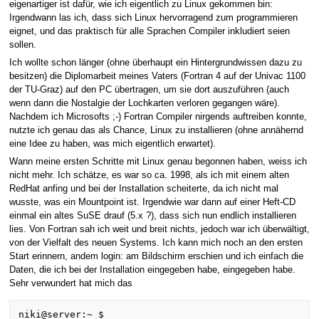
eigenartiger ist dafür, wie ich eigentlich zu Linux gekommen bin:
Irgendwann las ich, dass sich Linux hervorragend zum programmieren
eignet, und das praktisch für alle Sprachen Compiler inkludiert seien
sollen.
Ich wollte schon länger (ohne überhaupt ein Hintergrundwissen dazu zu
besitzen) die Diplomarbeit meines Vaters (Fortran 4 auf der Univac 1100
der TU-Graz) auf den PC übertragen, um sie dort auszuführen (auch
wenn dann die Nostalgie der Lochkarten verloren gegangen wäre).
Nachdem ich Microsofts ;-) Fortran Compiler nirgends auftreiben konnte,
nutzte ich genau das als Chance, Linux zu installieren (ohne annähernd
eine Idee zu haben, was mich eigentlich erwartet).
Wann meine ersten Schritte mit Linux genau begonnen haben, weiss ich
nicht mehr. Ich schätze, es war so ca. 1998, als ich mit einem alten
RedHat anfing und bei der Installation scheiterte, da ich nicht mal
wusste, was ein Mountpoint ist. Irgendwie war dann auf einer Heft-CD
einmal ein altes SuSE drauf (5.x ?), dass sich nun endlich installieren
lies. Von Fortran sah ich weit und breit nichts, jedoch war ich überwältigt,
von der Vielfalt des neuen Systems. Ich kann mich noch an den ersten
Start erinnern, andem login: am Bildschirm erschien und ich einfach die
Daten, die ich bei der Installation eingegeben habe, eingegeben habe.
Sehr verwundert hat mich das