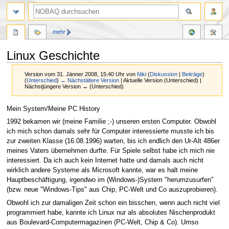
mehr
Linux Geschichte
Version vom 31. Jänner 2008, 15:40 Uhr von
Niki
(
Diskussion
|
Beiträge
)
(
Unterschied
)
← Nächstältere Version
| Aktuelle Version (Unterschied) |
Nächstjüngere Version → (Unterschied)
Zur
Zur
Mein System/Meine PC History
Navigation
Suche
1992 bekamen wir (meine Familie ;-) unseren ersten Computer. Obwohl
springen
springen
ich mich schon damals sehr für Computer interessierte musste ich bis
zur zweiten Klasse (16.08.1996) warten, bis ich endlich den Ur-Alt 486er
meines Vaters übernehmen durfte. Für Spiele selbst habe ich mich nie
interessiert. Da ich auch kein Internet hatte und damals auch nicht
wirklich andere Systeme als Microsoft kannte, war es halt meine
Hauptbeschäftigung, irgendwo im (Windows-)System "herumzusurfen"
(bzw. neue "Windows-Tips" aus Chip, PC-Welt und Co auszuprobieren).
Obwohl ich zur damaligen Zeit schon ein bisschen, wenn auch nicht viel
programmiert habe, kannte ich Linux nur als absolutes Nischenprodukt
aus Boulevard-Computermagazinen (PC-Welt, Chip & Co). Umso