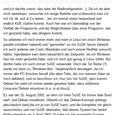
und ich dachte zuerst, das wäre die Mailkonfiguration ;-). Da ich da aber
nicht weiterkam, versuchte ich einige Befehle und schliesslich kam ich
mit cd, dir, exit & Co weiter....bis ich einmal startx herausfand und
endlich KDE starten konnte. Auch hier war ich überwältigt von der
Vielfalt der Programme und der Möglichkeiten (das erste Programm, das
ich gestartet habe, war übrigens ksirtet).
So arbeitete ich mich immer mehr und mehr in Linux ein (noch Windows
parallel installiert habend) und "gammelte" so mit SuSE herum (obwohl
ich auch anderes wie Corel, Mandrake und noch einmal RedHat versucht
hatte). Irgendwann kam dann tatsächlich der Zeitpunkt, wo ich Windows
fast nie mehr gestartet habe, und ich mich gut genug in Linux fühlte. Bis
dorthin habe ich noch immer SuSE verwendet. Doch die 7er Reihe (?)
wurde mir dann zu "Windows-like", hauptsächlich deswegen, da ich
immer alte PC-Krücken besaß (die alten Teile, die von meinem Vater an
mich abfielen), und so beschloss ich: Aus ists mit SuSE, jetzt kommt
Debian her (weil ich immer wieder gesehen habe, dass erfahrene
Linuxuser Debian einsetzen (v.a. in at.linux)).
Es war der 15. August 2001, an dem ich mein SuSE für immer über Bord
warf, und Debian installierte. Obwohl ich das Debian-Konzept anfangs
abscheulich fand (da ich ja von SuSE kam), und die komplette init gleich
rausschmiss und von SuSE übernahm, lebt dieses System bis heute!
Wahrscheinlich am 3. April 2003 (?) habe ich das komplette System