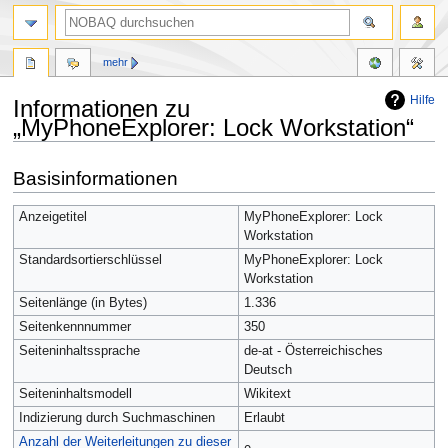
mehr
Hilfe
Informationen zu
„MyPhoneExplorer: Lock Workstation“
Zur
Zur
Basisinformationen
Navigation
Suche
springen
springen
Anzeigetitel
MyPhoneExplorer: Lock
Workstation
Standardsortierschlüssel
MyPhoneExplorer: Lock
Workstation
Seitenlänge (in Bytes)
1.336
Seitenkennnummer
350
Seiteninhaltssprache
de-at - Österreichisches
Deutsch
Seiteninhaltsmodell
Wikitext
Indizierung durch Suchmaschinen
Erlaubt
Anzahl der Weiterleitungen zu dieser