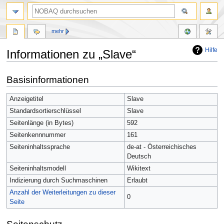
mehr
Hilfe
Informationen zu „Slave“
Zur
Zur
Basisinformationen
Navigation
Suche
springen
springen
Anzeigetitel
Slave
Standardsortierschlüssel
Slave
Seitenlänge (in Bytes)
592
Seitenkennnummer
161
Seiteninhaltssprache
de-at - Österreichisches
Deutsch
Seiteninhaltsmodell
Wikitext
Indizierung durch Suchmaschinen
Erlaubt
Anzahl der Weiterleitungen zu dieser
0
Seite