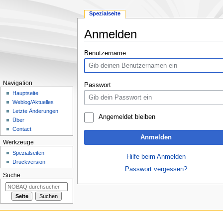
Spezialseite
Anmelden
Zur
Zur
Benutzername
Navigation
Suche
springen
springen
Navigation
Passwort
Hauptseite
Weblog/Aktuelles
Letzte Änderungen
Angemeldet bleiben
Über
Contact
Anmelden
Werkzeuge
Spezialseiten
Hilfe beim Anmelden
Druckversion
Passwort vergessen?
Suche