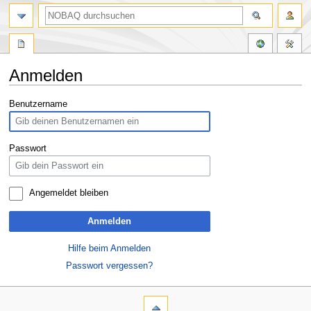
Anmelden
Zur
Zur
Benutzername
Navigation
Suche
springen
springen
Passwort
Angemeldet bleiben
Anmelden
Hilfe beim Anmelden
Passwort vergessen?