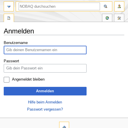
Anmelden
Zur
Zur
Benutzername
Navigation
Suche
springen
springen
Passwort
Angemeldet bleiben
Anmelden
Hilfe beim Anmelden
Passwort vergessen?