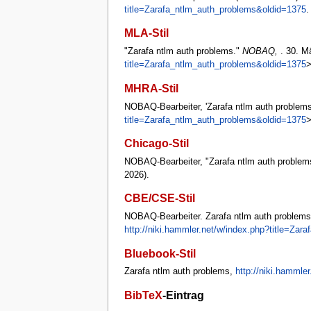
title=Zarafa_ntlm_auth_problems&oldid=1375
.
MLA-Stil
"Zarafa ntlm auth problems."
NOBAQ,
. 30. M
title=Zarafa_ntlm_auth_problems&oldid=1375
>
MHRA-Stil
NOBAQ-Bearbeiter, 'Zarafa ntlm auth problems
title=Zarafa_ntlm_auth_problems&oldid=1375
>
Chicago-Stil
NOBAQ-Bearbeiter, "Zarafa ntlm auth problem
2026).
CBE/CSE-Stil
NOBAQ-Bearbeiter. Zarafa ntlm auth problems [
http://niki.hammler.net/w/index.php?title=Za
Bluebook-Stil
Zarafa ntlm auth problems,
http://niki.hammle
BibTeX
-Eintrag