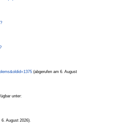
p?
?
roblems&oldid=1375
(abgerufen am 6. August
ügbar unter:
 6. August 2026).