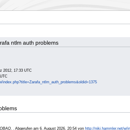
rafa ntlm auth problems
ärz 2012, 17:33 UTC
 UTC
t/w/index.php?title=Zarafa_ntlm_auth_problems&oldid=1375
problems
OBAQ,
. Abgerufen am 6. August 2026, 20:54 von
http://niki.hammler.net/w/