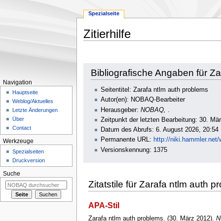
Spezialseite
Zitierhilfe
Zur
Zur
Bibliografische Angaben für Za
Navigation
Suche
Navigation
springen
springen
Seitentitel: Zarafa ntlm auth problems
Hauptseite
Autor(en): NOBAQ-Bearbeiter
Weblog/Aktuelles
Herausgeber:
NOBAQ,
.
Letzte Änderungen
Über
Zeitpunkt der letzten Bearbeitung: 30. M
Contact
Datum des Abrufs: 6. August 2026, 20:54
Permanente URL:
http://niki.hammler.ne
Werkzeuge
Versionskennung: 1375
Spezialseiten
Druckversion
Suche
Zitatstile für Zarafa ntlm auth 
APA-Stil
Zarafa ntlm auth problems. (30. März 2012).
N