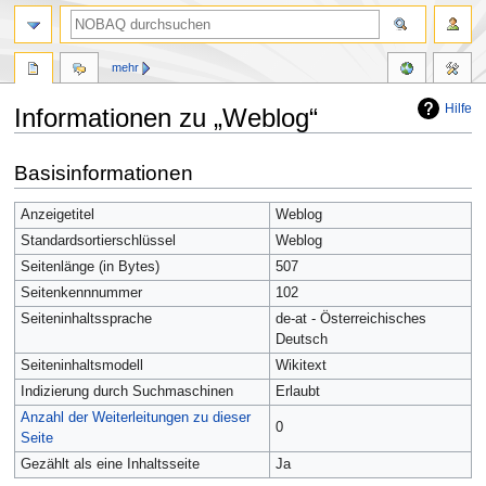
mehr
Hilfe
Informationen zu „Weblog“
Zur
Zur
Basisinformationen
Navigation
Suche
springen
springen
Anzeigetitel
Weblog
Standardsortierschlüssel
Weblog
Seitenlänge (in Bytes)
507
Seitenkennnummer
102
Seiteninhaltssprache
de-at - Österreichisches
Deutsch
Seiteninhaltsmodell
Wikitext
Indizierung durch Suchmaschinen
Erlaubt
Anzahl der Weiterleitungen zu dieser
0
Seite
Gezählt als eine Inhaltsseite
Ja