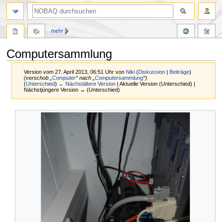
mehr
Computersammlung
Version vom 27. April 2013, 06:51 Uhr von
Niki
(
Diskussion
|
Beiträge
)
(verschob „
Computer
“ nach „
Computersammlung
“)
(
Unterschied
)
← Nächstältere Version
| Aktuelle Version (Unterschied) |
Nächstjüngere Version → (Unterschied)
Zur
Zur
Navigation
Suche
springen
springen