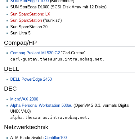
SUN StorEdge L1000
(Bandroboter)
SUN StorEdge D1000 (SCSI Disk Array mit 12 Disks)
Sun SparcStationc LX
Sun SparcStation
("sunkist")
Sun SparcStation 20
Sun Ultra 5
Compaq/HP
Compaq Proliant ML530 G2
"Carl-Gustav"
carl-gustav.thesaurus.intra.nobaq.net.
DELL
DELL PowerEdge 2450
DEC
MicroVAX 2000
Alpha Personal Workstation 500au
(OpenVMS 8.3, vormals Digital
UNIX V4.0)
alpha.thesaurus.intra.nobaq.net.
Netzwerktechnik
ATM Blade Switch
Centillon100