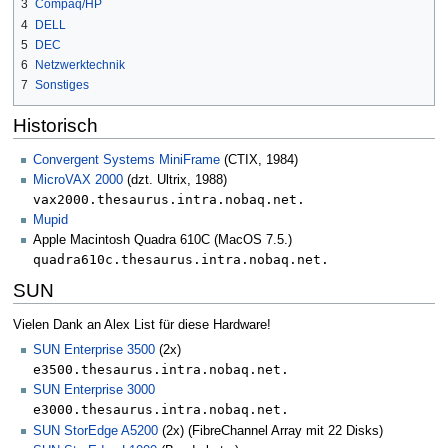
3
Compaq/HP
4
DELL
5
DEC
6
Netzwerktechnik
7
Sonstiges
Historisch
Convergent Systems MiniFrame
(CTIX, 1984)
MicroVAX 2000
(dzt. Ultrix, 1988)
vax2000.thesaurus.intra.nobaq.net.
Mupid
Apple Macintosh Quadra 610C (MacOS 7.5.)
quadra610c.thesaurus.intra.nobaq.net.
SUN
Vielen Dank an Alex List für diese Hardware!
SUN Enterprise 3500
(2x)
e3500.thesaurus.intra.nobaq.net.
SUN Enterprise 3000
e3000.thesaurus.intra.nobaq.net.
SUN StorEdge A5200
(2x) (FibreChannel Array mit 22 Disks)