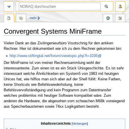
mehr
Convergent Systems MiniFrame
Zur
Zur
Vielen Dank an das Zivilingenieurbüro Visotschnig für den antiken
Navigation
Suche
Rechner. Hier ist dokumentiert wie ich zu dem Rechner gekommen bin:
springen
springen
http://www.stiftingtal.net/forum/viewtopic.php?t=1036
Der MiniFrame ist von meiner Rechnersammlung wohl der
interessanteste. Zum einen ist es ein Stück Unixgeschichte. Es ist sehr
interessant welche Ähnlichkeiten ein System5 von 1983 mit heutigen
Unices hat, wie hilflos man sich aber auf der Shell fühlt: Keine Farben,
keine Shortcuts wie Befehlswiederholung, keine
Befehlsvervollständigung und kein Programm zum Datentransfer
welches problemlos mit heutiger Software kompatibel wäre. Zum
anderen die Hardware, die abgesehen vom schwachen M68k vorwiegend
aus Speicherbausteinen sowie 74xx Logikgattern besteht.
Inhaltsverzeichnis