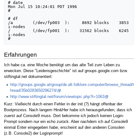
# date

Mon Jul 15 10:24:01 PDT 1996

#

# df

/a        (/dev/fp003  ):     8692 blocks    3853 
i-nodes

/         (/dev/fp001  ):    31562 blocks    6245 
i-nodes

Erfahrungen
Ich habe ca. eine Woche benötigt um das alte Teil zum Leben zu
erwecken. Diese "Leidensgeschichte" ist auf groups.google.com bzw.
stiftingtal.net dokumentiert:
http://groups.google.at/group/de.alt.folklore.computer/browse_thread/t
hread/35b0283650296274/
http://www.stiftingtal.net/forum/viewtopic.php?t=1063
Kurz: Vielleicht durch einen Fehler in der init (?) hängt offenbar der
Bootprozess. Nach langem Hin&Her habe ich herausgefunden, dass ich
zuerst auf Console9 muss. Dort bekomme ich jedoch keinen Login-
Prompt sondern nur ein echo zurück. Aber nachdem ich auf Console9
einmal Enter eingegeben habe, erscheint auf den anderen Consolen
(z.B. Console2) der Loginprompt!