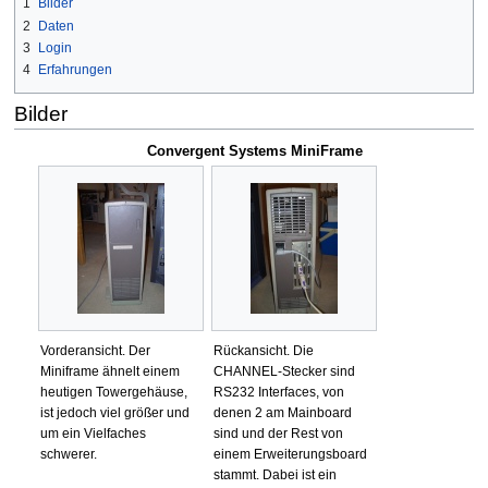
1
Bilder
2
Daten
3
Login
4
Erfahrungen
Bilder
Convergent Systems MiniFrame
Vorderansicht. Der
Rückansicht. Die
Miniframe ähnelt einem
CHANNEL-Stecker sind
heutigen Towergehäuse,
RS232 Interfaces, von
ist jedoch viel größer und
denen 2 am Mainboard
um ein Vielfaches
sind und der Rest von
schwerer.
einem Erweiterungsboard
stammt. Dabei ist ein