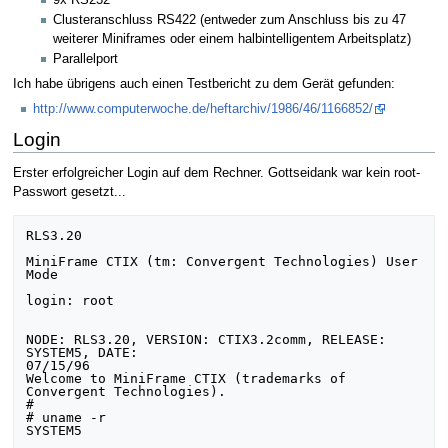
Clusteranschluss RS422 (entweder zum Anschluss bis zu 47
weiterer Miniframes oder einem halbintelligentem Arbeitsplatz)
Parallelport
Ich habe übrigens auch einen Testbericht zu dem Gerät gefunden:
http://www.computerwoche.de/heftarchiv/1986/46/1166852/
Login
Erster erfolgreicher Login auf dem Rechner. Gottseidank war kein root-
Passwort gesetzt...
RLS3.20

MiniFrame CTIX (tm: Convergent Technologies) User 
Mode

login: root

NODE: RLS3.20, VERSION: CTIX3.2comm, RELEASE: 
SYSTEM5, DATE:

07/15/96

Welcome to MiniFrame CTIX (trademarks of 
Convergent Technologies).

#

# uname -r

SYSTEM5
