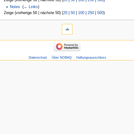
Zeige (vorherige 50 | nächste 50) (
20
|
50
|
100
|
250
|
500
)
Notes
‎
(
← Links
)
Zeige (vorherige 50 | nächste 50) (
20
|
50
|
100
|
250
|
500
)
Datenschutz
Über NOBAQ
Haftungsausschluss