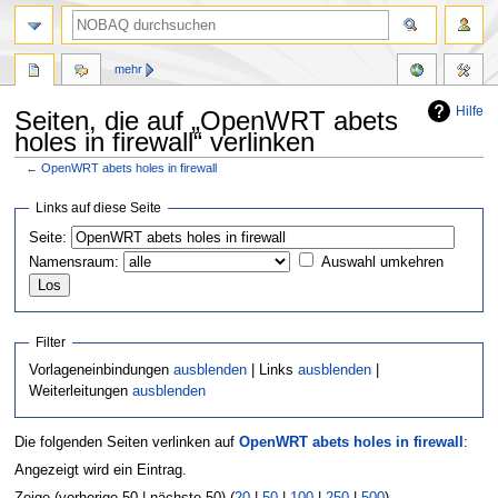
mehr
Hilfe
Seiten, die auf „OpenWRT abets
holes in firewall“ verlinken
←
OpenWRT abets holes in firewall
Zur
Zur
Links auf diese Seite
Navigation
Suche
Seite:
springen
springen
Namensraum:
Auswahl umkehren
Filter
Vorlageneinbindungen
ausblenden
| Links
ausblenden
|
Weiterleitungen
ausblenden
Die folgenden Seiten verlinken auf
OpenWRT abets holes in firewall
:
Angezeigt wird ein Eintrag.