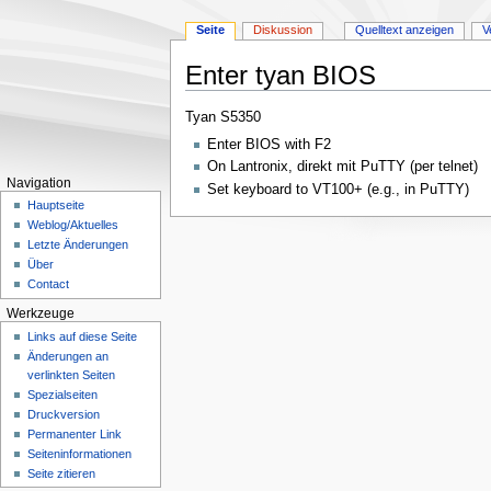
Seite
Diskussion
Quelltext anzeigen
V
Enter tyan BIOS
Zur
Zur
Tyan S5350
Navigation
Suche
Enter BIOS with F2
springen
springen
On Lantronix, direkt mit PuTTY (per telnet)
Navigation
Set keyboard to VT100+ (e.g., in PuTTY)
Hauptseite
Weblog/Aktuelles
Letzte Änderungen
Über
Contact
Werkzeuge
Links auf diese Seite
Änderungen an
verlinkten Seiten
Spezialseiten
Druckversion
Permanenter Link
Seiten­­informationen
Seite zitieren