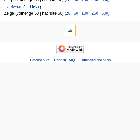
Zeige (vorherige 50 | nächste 50) (
20
|
50
|
100
|
250
|
500
)
Notes
‎
(
← Links
)
Zeige (vorherige 50 | nächste 50) (
20
|
50
|
100
|
250
|
500
)
Datenschutz
Über NOBAQ
Haftungsausschluss