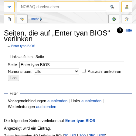
mehr
Hilfe
Seiten, die auf „Enter tyan BIOS“
verlinken
←
Enter tyan BIOS
Zur
Zur
Links auf diese Seite
Navigation
Suche
Seite:
springen
springen
Namensraum:
Auswahl umkehren
Filter
Vorlageneinbindungen
ausblenden
| Links
ausblenden
|
Weiterleitungen
ausblenden
Die folgenden Seiten verlinken auf
Enter tyan BIOS
:
Angezeigt wird ein Eintrag.